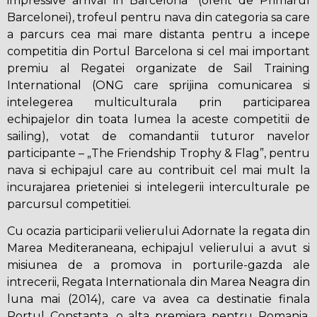
impressive arrival in Barcelona” (oferit de Primarul
Barcelonei), trofeul pentru nava din categoria sa care
a parcurs cea mai mare distanta pentru a incepe
competitia din Portul Barcelona si cel mai important
premiu al Regatei organizate de Sail Training
International (ONG care sprijina comunicarea si
intelegerea multiculturala prin participarea
echipajelor din toata lumea la aceste competitii de
sailing), votat de comandantii tuturor navelor
participante – „The Friendship Trophy & Flag”, pentru
nava si echipajul care au contribuit cel mai mult la
incurajarea prieteniei si intelegerii interculturale pe
parcursul competitiei.
Cu ocazia participarii velierului Adornate la regata din
Marea Mediteraneana, echipajul velierului a avut si
misiunea de a promova in porturile-gazda ale
intrecerii, Regata Internationala din Marea Neagra din
luna mai (2014), care va avea ca destinatie finala
Portul Constanta, o alta premiera pentru Romania,