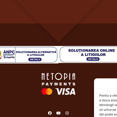
Pentru a ofe
a stoca și/s
tehnologii 
uri unice pe
dat poate av