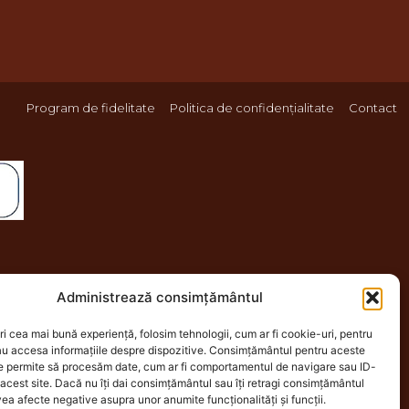
Program de fidelitate
Politica de confidențialitate
Contact
Administrează consimțământul
ri cea mai bună experiență, folosim tehnologii, cum ar fi cookie-uri, pentru
au accesa informațiile despre dispozitive. Consimțământul pentru aceste
ne permite să procesăm date, cum ar fi comportamentul de navigare sau ID-
 acest site. Dacă nu îți dai consimțământul sau îți retragi consimțământul
ea afecte negative asupra unor anumite funcționalități și funcții.